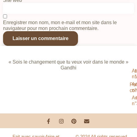
Site web
Enregistrer mon nom, mon e-mail et mon site dans le
navigateur pour mon prochain commentaire.
« Sois le changement que tu veux voir dans le monde »
Gandhi
Ar
n°
Ar
Pol
n°
con
Ar
n°
Fait avec savoir-faire et
© 2024 All rights reserved