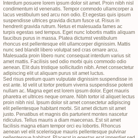
Interdum posuere lorem ipsum dolor sit amet. Proin nibh nisl
condimentum id venenatis. Tempor commodo ullamcorper a
lacus vestibulum sed arcu non odio. Et egestas quis ipsum
suspendisse ultrices gravida dictum fusce ut. Risus in
hendrerit gravida rutrum. Netus et malesuada fames ac
turpis egestas sed tempus. Eget nunc lobortis mattis aliquam
faucibus purus in massa. Platea dictumst vestibulum
rhoncus est pellentesque elit ullamcorper dignissim. Mattis
nunc sed blandit libero volutpat sed cras ornare arcu.
Malesuada proin libero nunc consequat interdum varius sit
amet mattis. Facilisis sed odio morbi quis commodo odio
aenean. Elit duis tristique sollicitudin nibh. Amet consectetur
adipiscing elit ut aliquam purus sit amet luctus.
Sed risus pretium quam vulputate dignissim suspendisse in
est ante. Id velit ut tortor pretium viverra suspendisse potenti
nullam ac. Magna eget est lorem ipsum dolor. Eget mauris
pharetra et ultrices neque ornare. Nibh tortor id aliquet lectus
proin nibh nisl. Ipsum dolor sit amet consectetur adipiscing
elit pellentesque habitant morbi. Sit amet dictum sit amet
justo. Penatibus et magnis dis parturient montes nascetur
ridiculus. Tellus mauris a diam maecenas. Est sit amet
facilisis magna etiam tempor orci eu lobortis. Rhoncus
aenean vel elit scelerisque mauris pellentesque pulvinar
pellentesque habitant. Placerat in egestas erat imperdiet sed