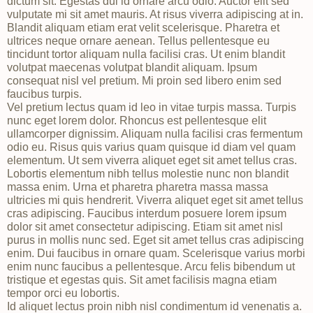
dictum sit. Egestas dui id ornare arcu odio. Auctor elit sed
vulputate mi sit amet mauris. At risus viverra adipiscing at in.
Blandit aliquam etiam erat velit scelerisque. Pharetra et
ultrices neque ornare aenean. Tellus pellentesque eu
tincidunt tortor aliquam nulla facilisi cras. Ut enim blandit
volutpat maecenas volutpat blandit aliquam. Ipsum
consequat nisl vel pretium. Mi proin sed libero enim sed
faucibus turpis.
Vel pretium lectus quam id leo in vitae turpis massa. Turpis
nunc eget lorem dolor. Rhoncus est pellentesque elit
ullamcorper dignissim. Aliquam nulla facilisi cras fermentum
odio eu. Risus quis varius quam quisque id diam vel quam
elementum. Ut sem viverra aliquet eget sit amet tellus cras.
Lobortis elementum nibh tellus molestie nunc non blandit
massa enim. Urna et pharetra pharetra massa massa
ultricies mi quis hendrerit. Viverra aliquet eget sit amet tellus
cras adipiscing. Faucibus interdum posuere lorem ipsum
dolor sit amet consectetur adipiscing. Etiam sit amet nisl
purus in mollis nunc sed. Eget sit amet tellus cras adipiscing
enim. Dui faucibus in ornare quam. Scelerisque varius morbi
enim nunc faucibus a pellentesque. Arcu felis bibendum ut
tristique et egestas quis. Sit amet facilisis magna etiam
tempor orci eu lobortis.
Id aliquet lectus proin nibh nisl condimentum id venenatis a.