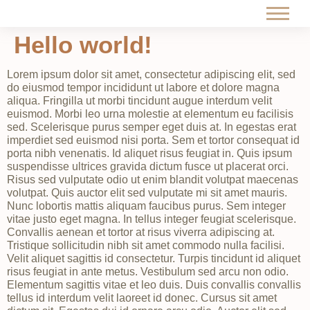
Hello world!
Lorem ipsum dolor sit amet, consectetur adipiscing elit, sed
do eiusmod tempor incididunt ut labore et dolore magna
aliqua. Fringilla ut morbi tincidunt augue interdum velit
euismod. Morbi leo urna molestie at elementum eu facilisis
sed. Scelerisque purus semper eget duis at. In egestas erat
imperdiet sed euismod nisi porta. Sem et tortor consequat id
porta nibh venenatis. Id aliquet risus feugiat in. Quis ipsum
suspendisse ultrices gravida dictum fusce ut placerat orci.
Risus sed vulputate odio ut enim blandit volutpat maecenas
volutpat. Quis auctor elit sed vulputate mi sit amet mauris.
Nunc lobortis mattis aliquam faucibus purus. Sem integer
vitae justo eget magna. In tellus integer feugiat scelerisque.
Convallis aenean et tortor at risus viverra adipiscing at.
Tristique sollicitudin nibh sit amet commodo nulla facilisi.
Velit aliquet sagittis id consectetur. Turpis tincidunt id aliquet
risus feugiat in ante metus. Vestibulum sed arcu non odio.
Elementum sagittis vitae et leo duis. Duis convallis convallis
tellus id interdum velit laoreet id donec. Cursus sit amet