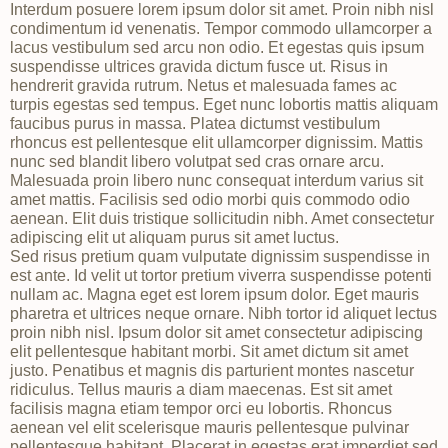
Interdum posuere lorem ipsum dolor sit amet. Proin nibh nisl
condimentum id venenatis. Tempor commodo ullamcorper a
lacus vestibulum sed arcu non odio. Et egestas quis ipsum
suspendisse ultrices gravida dictum fusce ut. Risus in
hendrerit gravida rutrum. Netus et malesuada fames ac
turpis egestas sed tempus. Eget nunc lobortis mattis aliquam
faucibus purus in massa. Platea dictumst vestibulum
rhoncus est pellentesque elit ullamcorper dignissim. Mattis
nunc sed blandit libero volutpat sed cras ornare arcu.
Malesuada proin libero nunc consequat interdum varius sit
amet mattis. Facilisis sed odio morbi quis commodo odio
aenean. Elit duis tristique sollicitudin nibh. Amet consectetur
adipiscing elit ut aliquam purus sit amet luctus.
Sed risus pretium quam vulputate dignissim suspendisse in
est ante. Id velit ut tortor pretium viverra suspendisse potenti
nullam ac. Magna eget est lorem ipsum dolor. Eget mauris
pharetra et ultrices neque ornare. Nibh tortor id aliquet lectus
proin nibh nisl. Ipsum dolor sit amet consectetur adipiscing
elit pellentesque habitant morbi. Sit amet dictum sit amet
justo. Penatibus et magnis dis parturient montes nascetur
ridiculus. Tellus mauris a diam maecenas. Est sit amet
facilisis magna etiam tempor orci eu lobortis. Rhoncus
aenean vel elit scelerisque mauris pellentesque pulvinar
pellentesque habitant. Placerat in egestas erat imperdiet sed