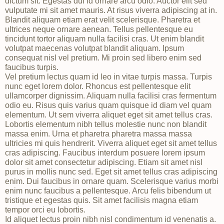
dictum sit. Egestas dui id ornare arcu odio. Auctor elit sed
vulputate mi sit amet mauris. At risus viverra adipiscing at in.
Blandit aliquam etiam erat velit scelerisque. Pharetra et
ultrices neque ornare aenean. Tellus pellentesque eu
tincidunt tortor aliquam nulla facilisi cras. Ut enim blandit
volutpat maecenas volutpat blandit aliquam. Ipsum
consequat nisl vel pretium. Mi proin sed libero enim sed
faucibus turpis.
Vel pretium lectus quam id leo in vitae turpis massa. Turpis
nunc eget lorem dolor. Rhoncus est pellentesque elit
ullamcorper dignissim. Aliquam nulla facilisi cras fermentum
odio eu. Risus quis varius quam quisque id diam vel quam
elementum. Ut sem viverra aliquet eget sit amet tellus cras.
Lobortis elementum nibh tellus molestie nunc non blandit
massa enim. Urna et pharetra pharetra massa massa
ultricies mi quis hendrerit. Viverra aliquet eget sit amet tellus
cras adipiscing. Faucibus interdum posuere lorem ipsum
dolor sit amet consectetur adipiscing. Etiam sit amet nisl
purus in mollis nunc sed. Eget sit amet tellus cras adipiscing
enim. Dui faucibus in ornare quam. Scelerisque varius morbi
enim nunc faucibus a pellentesque. Arcu felis bibendum ut
tristique et egestas quis. Sit amet facilisis magna etiam
tempor orci eu lobortis.
Id aliquet lectus proin nibh nisl condimentum id venenatis a.