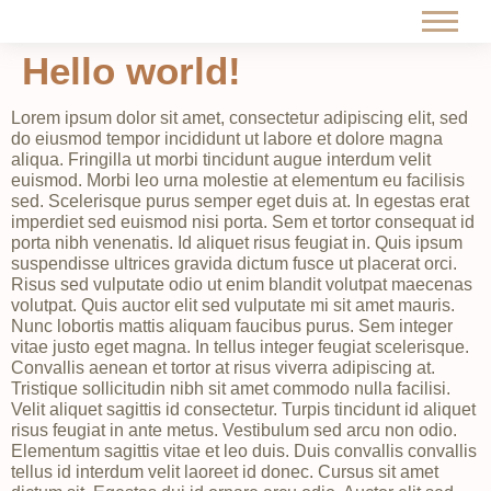
Hello world!
Lorem ipsum dolor sit amet, consectetur adipiscing elit, sed
do eiusmod tempor incididunt ut labore et dolore magna
aliqua. Fringilla ut morbi tincidunt augue interdum velit
euismod. Morbi leo urna molestie at elementum eu facilisis
sed. Scelerisque purus semper eget duis at. In egestas erat
imperdiet sed euismod nisi porta. Sem et tortor consequat id
porta nibh venenatis. Id aliquet risus feugiat in. Quis ipsum
suspendisse ultrices gravida dictum fusce ut placerat orci.
Risus sed vulputate odio ut enim blandit volutpat maecenas
volutpat. Quis auctor elit sed vulputate mi sit amet mauris.
Nunc lobortis mattis aliquam faucibus purus. Sem integer
vitae justo eget magna. In tellus integer feugiat scelerisque.
Convallis aenean et tortor at risus viverra adipiscing at.
Tristique sollicitudin nibh sit amet commodo nulla facilisi.
Velit aliquet sagittis id consectetur. Turpis tincidunt id aliquet
risus feugiat in ante metus. Vestibulum sed arcu non odio.
Elementum sagittis vitae et leo duis. Duis convallis convallis
tellus id interdum velit laoreet id donec. Cursus sit amet