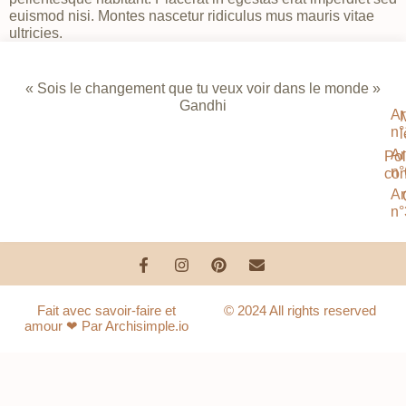
euismod nisi. Montes nascetur ridiculus mus mauris vitae
ultricies.
« Sois le changement que tu veux voir dans le monde »
Gandhi
Ar
n°
Ar
Pol
n°
con
Ar
n°
Fait avec savoir-faire et
© 2024 All rights reserved
amour ❤ Par Archisimple.io