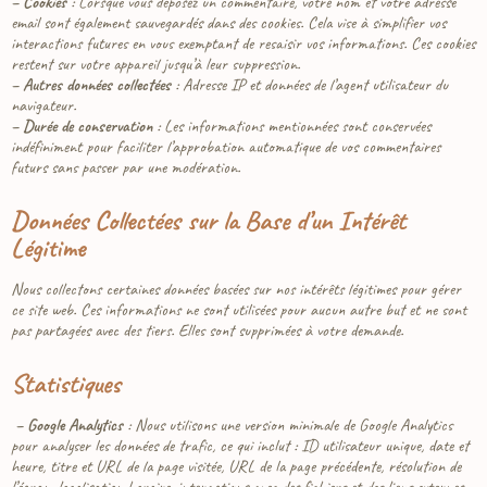
– Cookies
: Lorsque vous déposez un commentaire, votre nom et votre adresse
email sont également sauvegardés dans des cookies. Cela vise à simplifier vos
interactions futures en vous exemptant de resaisir vos informations. Ces cookies
restent sur votre appareil jusqu’à leur suppression.
– Autres données collectées
: Adresse IP et données de l’agent utilisateur du
navigateur.
– Durée de conservation
: Les informations mentionnées sont conservées
indéfiniment pour faciliter l’approbation automatique de vos commentaires
futurs sans passer par une modération.
Données Collectées sur la Base d’un Intérêt
Légitime
Nous collectons certaines données basées sur nos intérêts légitimes pour gérer
ce site web. Ces informations ne sont utilisées pour aucun autre but et ne sont
pas partagées avec des tiers. Elles sont supprimées à votre demande.
Statistiques
– Google Analytics
: Nous utilisons une version minimale de Google Analytics
pour analyser les données de trafic, ce qui inclut : ID utilisateur unique, date et
heure, titre et URL de la page visitée, URL de la page précédente, résolution de