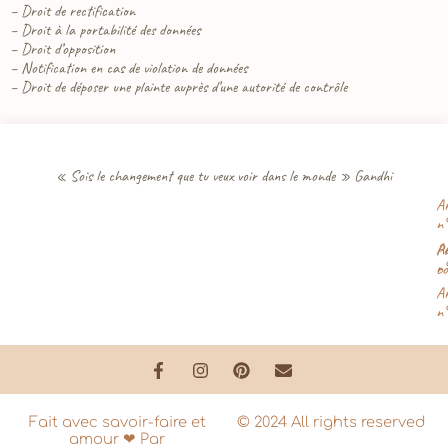
– Droit de rectification
– Droit à la portabilité des données
– Droit d’opposition
– Notification en cas de violation de données
– Droit de déposer une plainte auprès d’une autorité de contrôle
« Sois le changement que tu veux voir dans le monde » Gandhi
Ar
n
Ar
Po
n
co
Ar
n
Fait avec savoir-faire et
© 2024 All rights reserved
amour ❤ Par